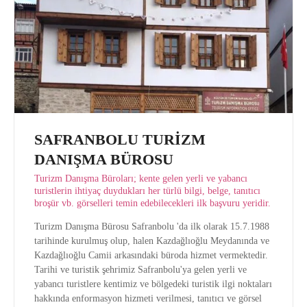
SAFRANBOLU TURİZM
DANIŞMA BÜROSU
Turizm Danışma Büroları; kente gelen yerli ve yabancı
turistlerin ihtiyaç duydukları her türlü bilgi, belge, tanıtıcı
broşür vb. görselleri temin edebilecekleri ilk başvuru yeridir.
Turizm Danışma Bürosu Safranbolu 'da ilk olarak 15.7.1988
tarihinde kurulmuş olup, halen Kazdağlıoğlu Meydanında ve
Kazdağlıoğlu Camii arkasındaki büroda hizmet vermektedir.
Tarihi ve turistik şehrimiz Safranbolu'ya gelen yerli ve
yabancı turistlere kentimiz ve bölgedeki turistik ilgi noktaları
hakkında enformasyon hizmeti verilmesi, tanıtıcı ve görsel