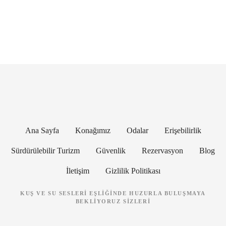
G
ö
n
d
e
Ana Sayfa
Konağımız
Odalar
Erişebilirlik
r
Sürdürülebilir Turizm
Güvenlik
Rezervasyon
Blog
i
İletişim
Gizlilik Politikası
l
e
KUŞ VE SU SESLERI EŞLIĞINDE HUZURLA BULUŞMAYA
BEKLIYORUZ SIZLERI
r