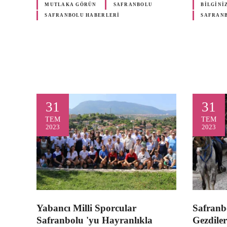
MUTLAKA GÖRÜN
SAFRANBOLU
BILGINI
SAFRANBOLU HABERLERI
SAFRAN
31
31
TEM
TEM
2023
2023
Yabancı Milli Sporcular
Safranb
Safranbolu 'yu Hayranlıkla
Gezdiler