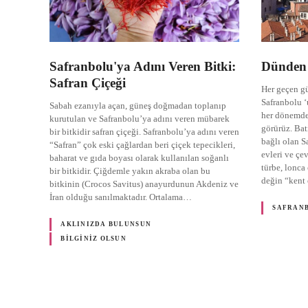
Safranbolu'ya Adını Veren Bitki:
Dünden 
Safran Çiçeği
Her geçen g
Safranbolu ‘
Sabah ezanıyla açan, güneş doğmadan toplanıp
her dönemde
kurutulan ve Safranbolu’ya adını veren mübarek
görürüz. Bat
bir bitkidir safran çiçeği. Safranbolu’ya adını veren
bağlı olan S
“Safran” çok eski çağlardan beri çiçek tepecikleri,
evleri ve çe
baharat ve gıda boyası olarak kullanılan soğanlı
türbe, lonca 
bir bitkidir. Çiğdemle yakın akraba olan bu
değin “kent
bitkinin (Crocos Savitus) anayurdunun Akdeniz ve
İran olduğu sanılmaktadır. Ortalama…
SAFRAN
AKLINIZDA BULUNSUN
BILGINIZ OLSUN