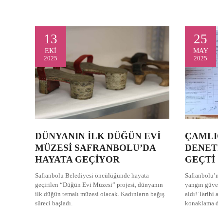
13
25
EKI
MAY
2025
2025
DÜNYANIN İLK DÜĞÜN EVİ
ÇAMLI
MÜZESİ SAFRANBOLU’DA
DENET
HAYATA GEÇİYOR
GEÇTİ
Safranbolu Belediyesi öncülüğünde hayata
Safranbolu’n
geçirilen “Düğün Evi Müzesi” projesi, dünyanın
yangın güve
ilk düğün temalı müzesi olacak. Kadınların bağış
aldı! Tarihi
süreci başladı.
konaklama de