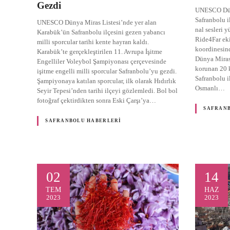
Gezdi
UNESCO Düny
Safranbolu i
UNESCO Dünya Miras Listesi’nde yer alan
nal sesleri 
Karabük’ün Safranbolu ilçesini gezen yabancı
Ride4Far eki
milli sporcular tarihi kente hayran kaldı.
koordinesin
Karabük’te gerçekleştirilen 11. Avrupa İşitme
Dünya Miras 
Engelliler Voleybol Şampiyonası çerçevesinde
korunan 20 
işitme engelli milli sporcular Safranbolu’yu gezdi.
Safranbolu il
Şampiyonaya katılan sporcular, ilk olarak Hıdırlık
Osmanlı…
Seyir Tepesi’nden tarihi ilçeyi gözlemledi. Bol bol
fotoğraf çektirdikten sonra Eski Çarşı’ya…
SAFRAN
SAFRANBOLU HABERLERI
02
14
TEM
HAZ
2023
2023