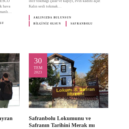
 UNESCO
ince tokmağı çalar ve kapıyı, evin kadını açar.
ık hava
Kalın sesli tokmak…
smanlı…
AKLINIZDA BULUNSUN
LU
BILGINIZ OLSUN
SAFRANBOLU
30
TEM
2023
ayran
Safranbolu Lokumunu ve
Safranın Tarihini Merak mı