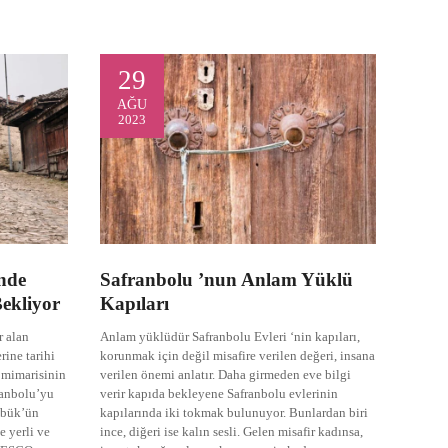
29
AĞU
2023
inde
Safranbolu ’nun Anlam Yüklü
Bekliyor
Kapıları
 alan
Anlam yüklüdür Safranbolu Evleri ‘nin kapıları,
rine tarihi
korunmak için değil misafire verilen değeri, insana
 mimarisinin
verilen önemi anlatır. Daha girmeden eve bilgi
ranbolu’yu
verir kapıda bekleyene Safranbolu evlerinin
rabük’ün
kapılarında iki tokmak bulunuyor. Bunlardan biri
de yerli ve
ince, diğeri ise kalın sesli. Gelen misafir kadınsa,