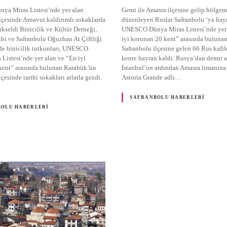
a Miras Listesi’nde yer alan
Gemi ile Amasra ilçesine gelip bölgem
lçesinde Arnavut kaldırımlı sokaklarda
düzenleyen Ruslar Safranbolu ‘ya hayr
yükseldi Binicilik ve Kültür Derneği,
UNESCO Dünya Miras Listesi’nde yer 
bi ve Safranbolu Oğuzhan At Çiftliği
iyi korunan 20 kent” arasında buluna
de binicilik tutkunları, UNESCO
Safranbolu ilçesine gelen 66 Rus kafile
Listesi’nde yer alan ve “En iyi
kente hayran kaldı. Rusya’dan demir a
kent” arasında bulunan Karabük’ün
İstanbul’un ardından Amasra limanına
çesinde tarihi sokakları atlarla gezdi.
Astoria Grande adlı…
SAFRANBOLU HABERLERI
BOLU HABERLERI