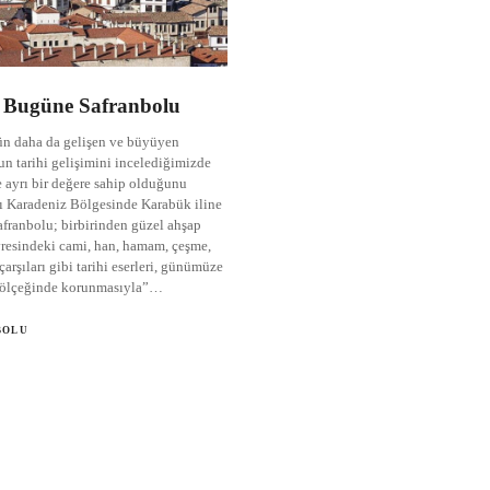
Bugüne Safranbolu
ün daha da gelişen ve büyüyen
un tarihi gelişimini incelediğimizde
 ayrı bir değere sahip olduğunu
ı Karadeniz Bölgesinde Karabük iline
afranbolu; birbirinden güzel ahşap
vresindeki cami, han, hamam, çeşme,
çarşıları gibi tarihi eserleri, günümüze
 ölçeğinde korunmasıyla”…
BOLU