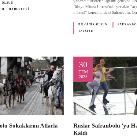
yabancı turistlerin ilgisini çekiyor.
Z OLSUN
Dünya Mirası Listesi’nde yer alan “aç
BOLU HABERLERI
müzesi” konumundaki Safranbolu, O
BILGINIZ OLSUN
SAFRANBO
TAVSIYE
30
TEM
2023
olu Sokaklarını Atlarla
Ruslar Safranbolu 'ya H
Kaldı