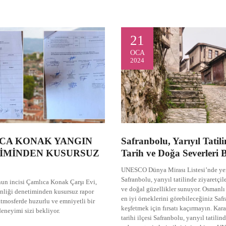
21
OCA
2024
CA KONAK YANGIN
Safranbolu, Yarıyıl Tatil
İMİNDEN KUSURSUZ
Tarih ve Doğa Severleri 
UNESCO Dünya Mirası Listesi’nde yer
Safranbolu, yarıyıl tatilinde ziyaretçile
un incisi Çamlıca Konak Çarşı Evi,
ve doğal güzellikler sunuyor. Osmanlı
nliği denetiminden kusursuz rapor
en iyi örneklerini görebileceğiniz Saf
 atmosferde huzurlu ve emniyetli bir
keşfetmek için fırsatı kaçırmayın. Ka
neyimi sizi bekliyor.
tarihi ilçesi Safranbolu, yarıyıl tatilin