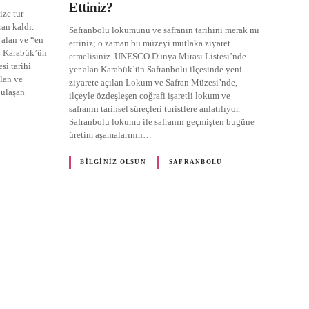
Ettiniz?
ize tur
an kaldı.
Safranbolu lokumunu ve safranın tarihini merak mı
alan ve “en
ettiniz; o zaman bu müzeyi mutlaka ziyaret
n Karabük’ün
etmelisiniz. UNESCO Dünya Mirası Listesi’nde
si tarihi
yer alan Karabük’ün Safranbolu ilçesinde yeni
lan ve
ziyarete açılan Lokum ve Safran Müzesi’nde,
 ulaşan
ilçeyle özdeşleşen coğrafi işaretli lokum ve
safranın tarihsel süreçleri turistlere anlatılıyor.
Safranbolu lokumu ile safranın geçmişten bugüne
üretim aşamalarının…
BILGINIZ OLSUN
SAFRANBOLU