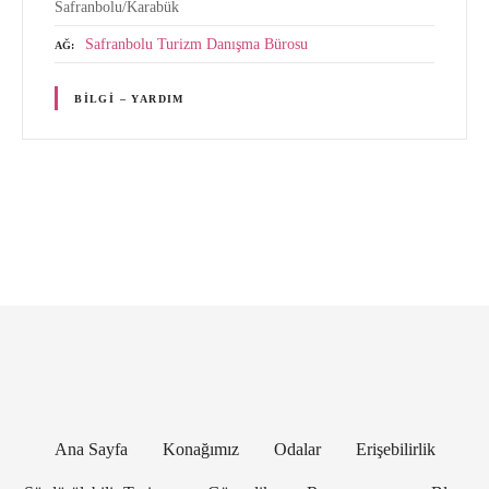
Safranbolu/Karabük
Safranbolu Turizm Danışma Bürosu
AĞ
BILGI – YARDIM
G
ö
n
d
e
Ana Sayfa
Konağımız
Odalar
Erişebilirlik
r