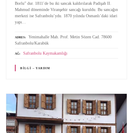
Borlu” dur. 1811’de bu iki sancak kaldırılarak Padişah II.
Mahmud döneminde Viranşehir sancağı kuruldu. Bu sancağın
merkezi ise Safranbolu’ydu. 1870 yılında Osmanlı’daki idari
yapı…
Yenimahalle Mah. Prof. Metin Sözen Cad. 78600
ADRES
Safranbolu/Karabük
Safranbolu Kaymakamlığı
AĞ
BILGI – YARDIM