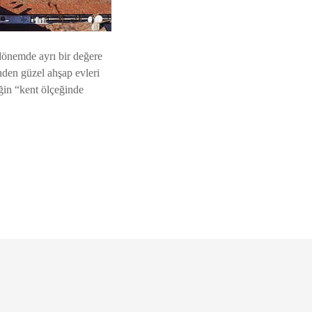
k
k
ı
n
d
dönemde ayrı bir değere
a
nden güzel ahşap evleri
eğin “kent ölçeğinde