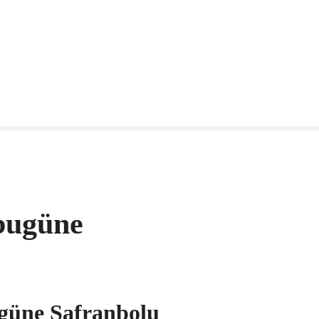
bugüne
üne Safranbolu