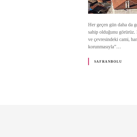
Her geçen gün daha da ge
sahip olduğunu görürüz. 
ve çevresindeki cami, han
korunmasıyla”…
SAFRANBOLU
G
ö
n
d