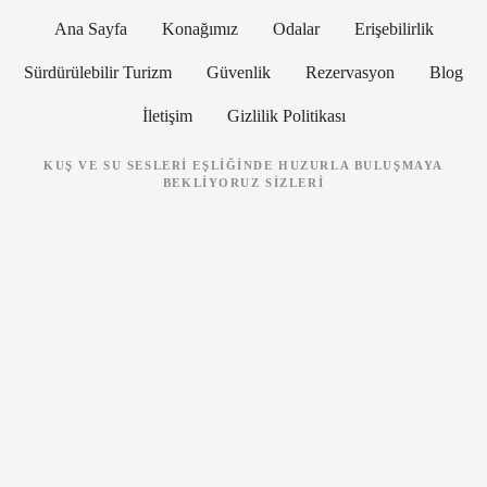
Ana Sayfa
Konağımız
Odalar
Erişebilirlik
r
Sürdürülebilir Turizm
Güvenlik
Rezervasyon
Blog
i
İletişim
Gizlilik Politikası
l
e
KUŞ VE SU SESLERI EŞLIĞINDE HUZURLA BULUŞMAYA
BEKLIYORUZ SIZLERI
r
d
e
g
e
z