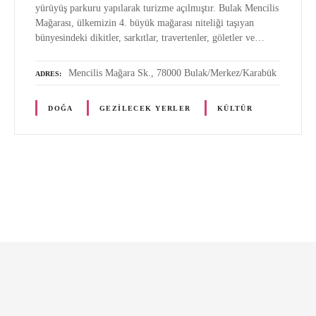
yürüyüş parkuru yapılarak turizme açılmıştır. Bulak Mencilis
Mağarası, ülkemizin 4. büyük mağarası niteliği taşıyan
bünyesindeki dikitler, sarkıtlar, travertenler, göletler ve…
Mencilis Mağara Sk., 78000 Bulak/Merkez/Karabük
ADRES
DOĞA
GEZILECEK YERLER
KÜLTÜR
G
ö
n
d
e